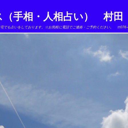
ス（手相・人相占い） 村田
でも占いをしております。☆お気軽に電話でご連絡・ご予約ください。 ☏076-478