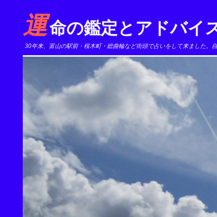
運
命の鑑定とアドバイ
30年来、富山の駅前・桜木町・総曲輪など街頭で占いをして来ました。自宅